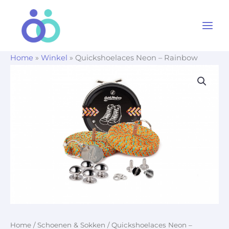
Ga
naar
de
inhoud
Home
»
Winkel
»
Quickshoelaces Neon – Rainbow
Home
/
Schoenen & Sokken
/ Quickshoelaces Neon –