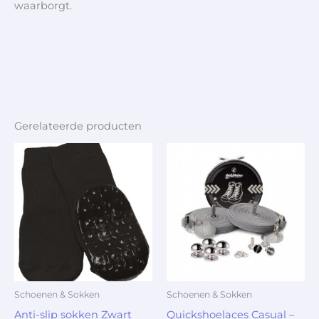
waarborgt.
Gerelateerde producten
Schoenen & Sokken
Schoenen & Sokken
Anti-slip sokken Zwart
Quickshoelaces Casual –