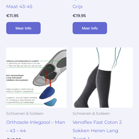
Maat 43-45
Grijs
€
11.95
€
19.95
Meer Info
Meer Info
Schoenen & Sokken
Schoenen & Sokken
Orthosole Inlegzool – Man
Venoflex Fast Coton 2
– 43 – 44
Sokken Heren Lang
Zwart-1