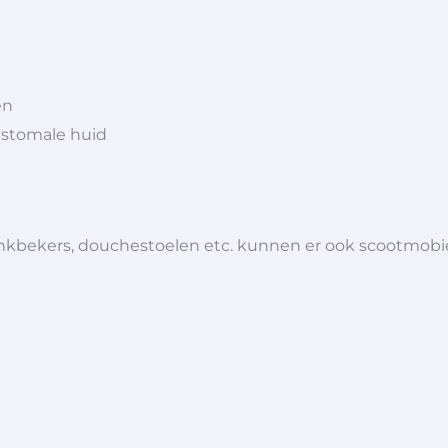
en
istomale huid
 drinkbekers, douchestoelen etc. kunnen er ook scootmob