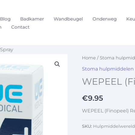
Blog
Badkamer
Wandbeugel
Onderweg
Keu
n
Contact
Spray
Home
/
Stoma hulpmid
Stoma hulpmiddelen
WEPEEL (Fi
€
9.95
WEPEEL (Finopeel) R
SKU:
Hulpmiddelwereld