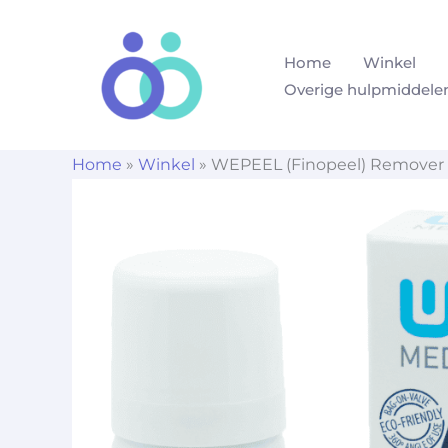
Ga
naar
Home
Winkel
de
Overige hulpmiddele
inhoud
Home
»
Winkel
»
WEPEEL (Finopeel) Remover 