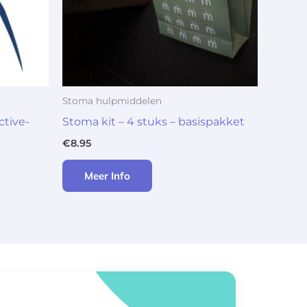
Stoma hulpmiddelen
tive-
Stoma kit – 4 stuks – basispakket
€
8.95
Meer Info