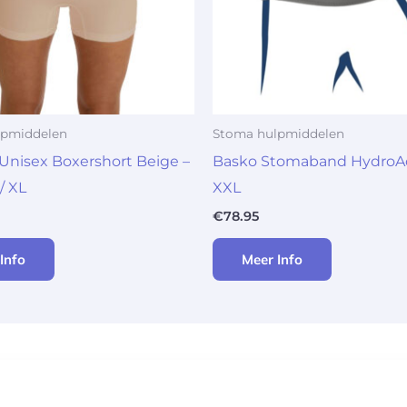
lpmiddelen
Stoma hulpmiddelen
Unisex Boxershort Beige –
Basko Stomaband HydroAc
 / XL
XXL
€
78.95
Info
Meer Info