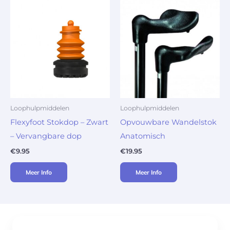
Loophulpmiddelen
Loophulpmiddelen
Flexyfoot Stokdop – Zwart
Opvouwbare Wandelstok
– Vervangbare dop
Anatomisch
€
9.95
€
19.95
Meer Info
Meer Info