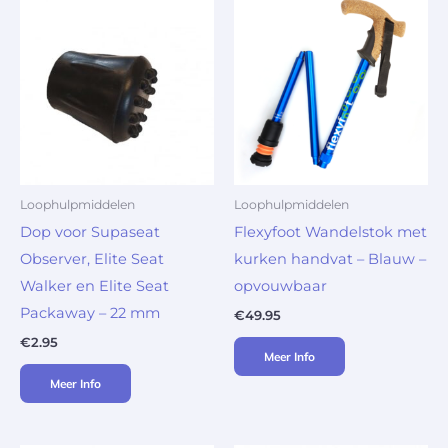
Loophulpmiddelen
Loophulpmiddelen
Dop voor Supaseat
Flexyfoot Wandelstok met
Observer, Elite Seat
kurken handvat – Blauw –
Walker en Elite Seat
opvouwbaar
Packaway – 22 mm
€
49.95
€
2.95
Meer Info
Meer Info