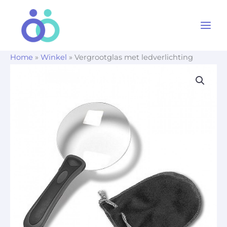
Ga
naar
de
inhoud
Home
»
Winkel
»
Vergrootglas met ledverlichting