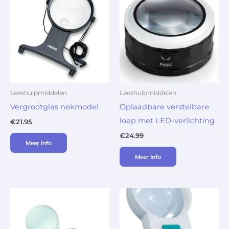
Leeshulpmiddelen
Leeshulpmiddelen
Vergrootglas nekmodel
Oplaadbare verstelbare
loep met LED-verlichting
€
21.95
€
24.99
Meer Info
Meer Info