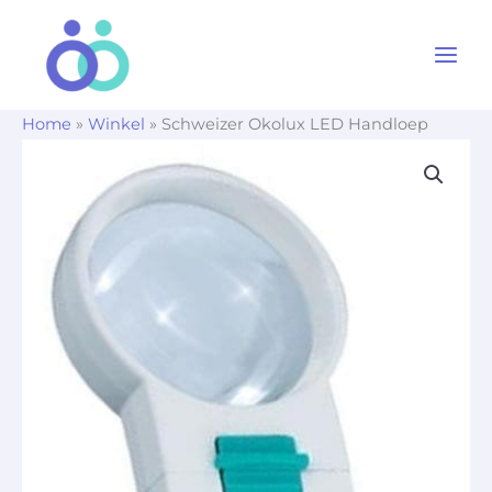
Ga
naar
de
inhoud
Home
»
Winkel
»
Schweizer Okolux LED Handloep