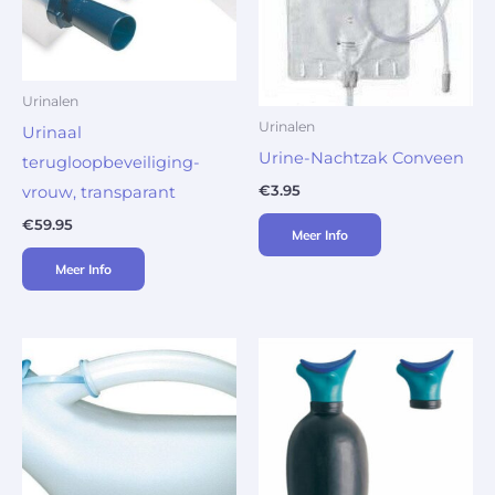
Urinalen
Urinalen
Urinaal
Urine-Nachtzak Conveen
terugloopbeveiliging-
€
3.95
vrouw, transparant
€
59.95
Meer Info
Meer Info