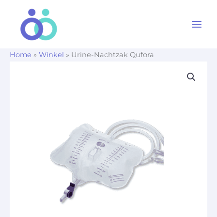
Ga
naar
de
inhoud
Home
»
Winkel
»
Urine-Nachtzak Qufora