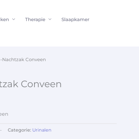
ken
Therapie
Slaapkamer
e-Nachtzak Conveen
tzak Conveen
een
-
Categorie:
Urinalen