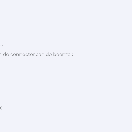
or
n de connector aan de beenzak
n)