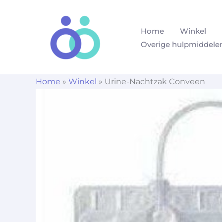
Ga
naar
Home
Winkel
de
Overige hulpmiddele
inhoud
Home
»
Winkel
»
Urine-Nachtzak Conveen