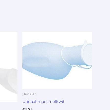
Urinalen
Urinaal-man, melkwit
€
5.75