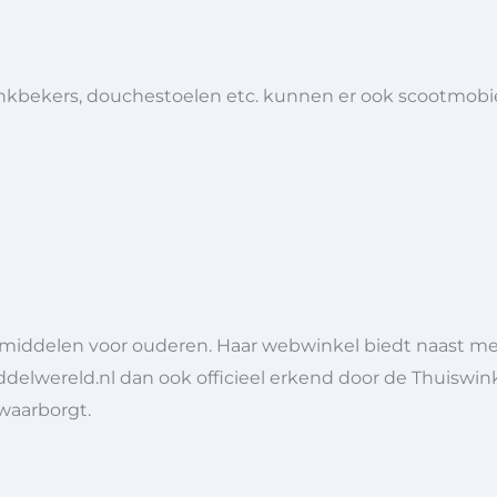
 drinkbekers, douchestoelen etc. kunnen er ook scootmob
lpmiddelen voor ouderen. Haar webwinkel biedt naast 
ddelwereld.nl dan ook officieel erkend door de Thuiswink
 waarborgt.