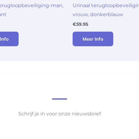
terugloopbeveiliging-man,
Urinaal terugloopbeveiligi
ant
vrouw, donkerblauw
€
59.95
Info
Meer Info
Schrijf je in voor onze nieuwsbrief