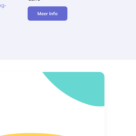
ng-
Meer Info