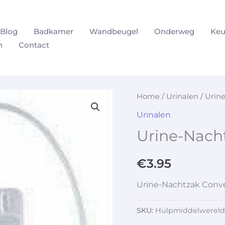
Blog
Badkamer
Wandbeugel
Onderweg
Keu
n
Contact
Home
/
Urinalen
/ Urin
Urinalen
Urine-Nach
€
3.95
Urine-Nachtzak Conv
SKU:
Hulpmiddelwereld