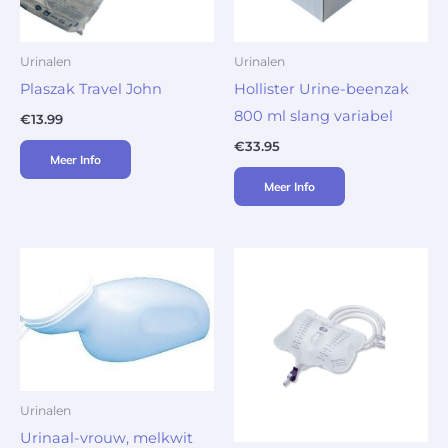
Urinalen
Urinalen
Plaszak Travel John
Hollister Urine-beenzak
800 ml slang variabel
€
13.99
€
33.95
Meer Info
Meer Info
Urinalen
Urinaal-vrouw, melkwit