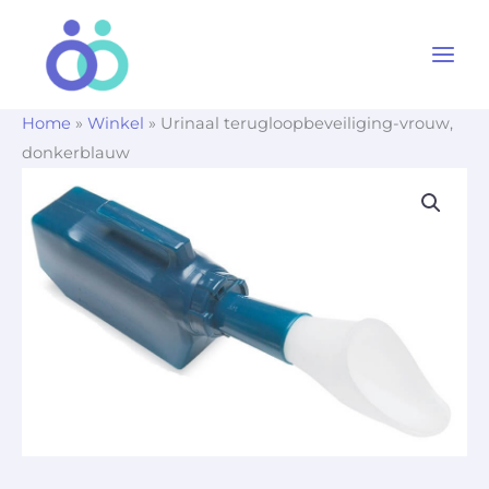
Ga
naar
de
inhoud
Home
»
Winkel
»
Urinaal terugloopbeveiliging-vrouw,
donkerblauw