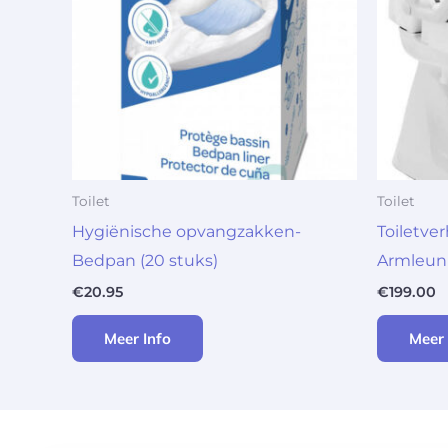
Toilet
Toilet
Hygiënische opvangzakken-
Toiletve
Bedpan (20 stuks)
Armleun
€
20.95
€
199.00
Meer Info
Meer 