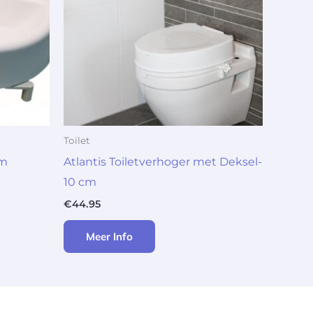
Toilet
cm
Atlantis Toiletverhoger met Deksel-
10 cm
€
44.95
Meer Info