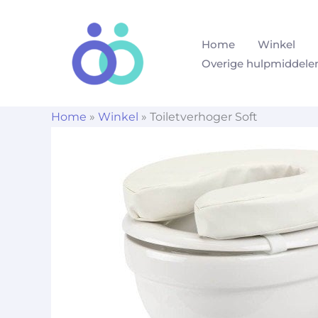
Ga
naar
Home
Winkel
de
Overige hulpmiddele
inhoud
Home
»
Winkel
»
Toiletverhoger Soft