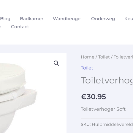
Blog
Badkamer
Wandbeugel
Onderweg
Keu
n
Contact
Home
/
Toilet
/ Toiletve
Toilet
Toiletverho
€
30.95
Toiletverhoger Soft
SKU:
Hulpmiddelwereld