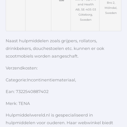
use
Bro 2,
and Health
Mölndal,
AB, SE-405 03
Sweden
Göteborg,
Sweden
Naast hulpmiddelen zoals grijpers, rollators,
drinkbekers, douchestoelen etc. kunnen er ook
scootmobiels worden aangeschaft.
Verzendkosten:
Categorie:Incontinentiemateriaal,
Ean: 7322540887402
Merk: TENA
Hulpmiddelwereld.nl is gespecialiseerd in
hulpmiddelen voor ouderen. Haar webwinkel biedt