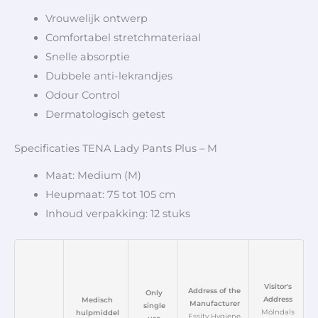
Vrouwelijk ontwerp
Comfortabel stretchmateriaal
Snelle absorptie
Dubbele anti-lekrandjes
Odour Control
Dermatologisch getest
Specificaties TENA Lady Pants Plus – M
Maat: Medium (M)
Heupmaat: 75 tot 105 cm
Inhoud verpakking: 12 stuks
Visitor's
Address of the
Only
Address
Medisch
Manufacturer
single
Mölndals
hulpmiddel
Essity Hygiene