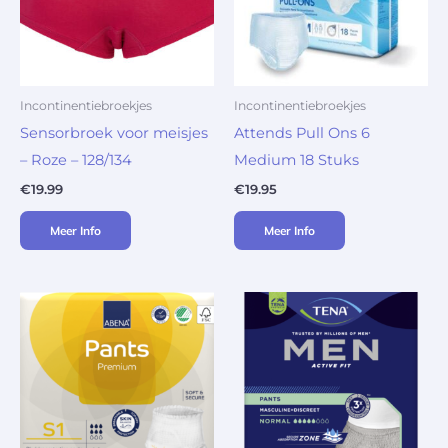
Incontinentiebroekjes
Incontinentiebroekjes
Sensorbroek voor meisjes
Attends Pull Ons 6
– Roze – 128/134
Medium 18 Stuks
€
19.99
€
19.95
Meer Info
Meer Info