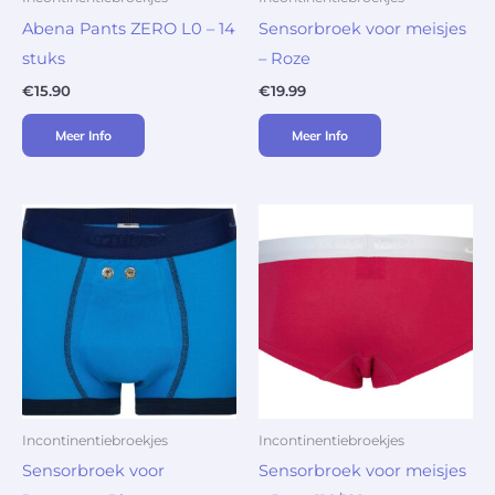
Abena Pants ZERO L0 – 14
Sensorbroek voor meisjes
stuks
– Roze
€
15.90
€
19.99
Meer Info
Meer Info
Incontinentiebroekjes
Incontinentiebroekjes
Sensorbroek voor
Sensorbroek voor meisjes