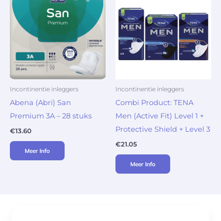
Incontinentie inleggers
Incontinentie inleggers
Abena (Abri) San
Combi Product: TENA
Premium 3A – 28 stuks
Men (Active Fit) Level 1 +
Protective Shield + Level 3
€
13.60
€
21.05
Meer Info
Meer Info