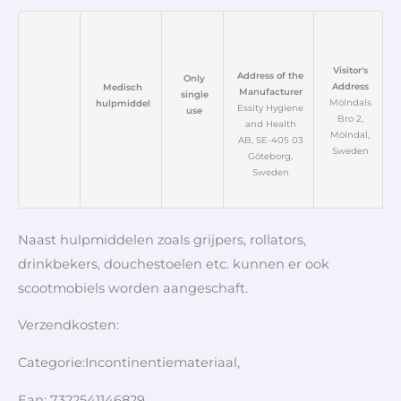
Visitor's
Address of the
Only
Address
Medisch
Manufacturer
single
Mölndals
hulpmiddel
Essity Hygiene
use
Bro 2,
and Health
Mölndal,
AB, SE-405 03
Sweden
Göteborg,
Sweden
Naast hulpmiddelen zoals grijpers, rollators,
drinkbekers, douchestoelen etc. kunnen er ook
scootmobiels worden aangeschaft.
Verzendkosten:
Categorie:Incontinentiemateriaal,
Ean: 7322541146829