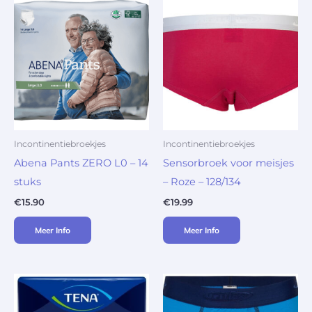
Incontinentiebroekjes
Incontinentiebroekjes
Abena Pants ZERO L0 – 14
Sensorbroek voor meisjes
stuks
– Roze – 128/134
€
15.90
€
19.99
Meer Info
Meer Info