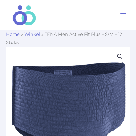
Ga
naar
de
inhoud
Home
»
Winkel
»
TENA Men Active Fit Plus – S/M – 12
Stuks