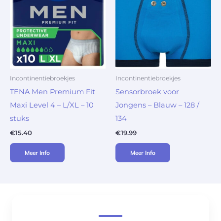
Incontinentiebroekjes
Incontinentiebroekjes
TENA Men Premium Fit
Sensorbroek voor
Maxi Level 4 – L/XL – 10
Jongens – Blauw – 128 /
stuks
134
€
15.40
€
19.99
Meer Info
Meer Info