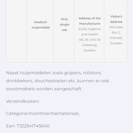
Visitor's
Address of the
Only
Address
Medisch
Manufacturer
single
Mölndals
hulpmiddel
Essity Hygiene
use
Bro 2,
and Health
Mölndal,
AB, SE-405 03
Sweden
Göteborg,
Sweden
Naast hulpmiddelen zoals grijpers, rollators,
drinkbekers, douchestoelen etc. kunnen er ook
scootmobiels worden aangeschaft.
Verzendkosten:
Categorie:Incontinentiemateriaal,
Ean: 7322541745640