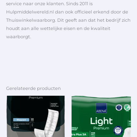
service naar onze klanten. Sinds 2011 is
Hulpmiddelwereld.nl dan ook officieel erkend door de
Thuiswinkelwaarborg. Dit geeft aan dat het bedrijf zich
houdt aan alle wettelijke eisen en de kwaliteit
waarborgt.
Gerelateerde producten