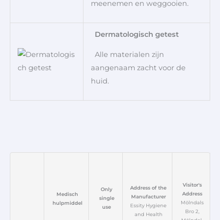
meenemen en weggooien.
Dermatologisch getest
Alle materialen zijn
aangenaam zacht voor de
huid.
Visitor's
Address of the
Only
Address
Medisch
Manufacturer
single
Mölndals
hulpmiddel
Essity Hygiene
use
Bro 2,
and Health