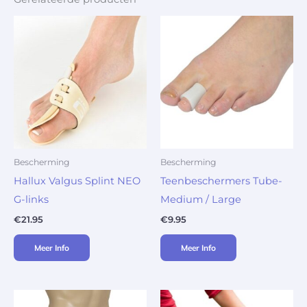
Bescherming
Bescherming
Hallux Valgus Splint NEO
Teenbeschermers Tube-
G-links
Medium / Large
€
21.95
€
9.95
Meer Info
Meer Info