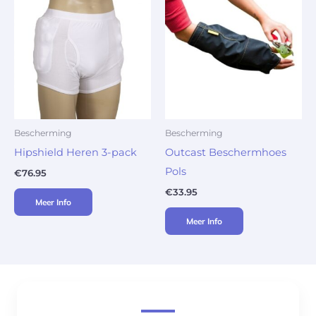
Bescherming
Bescherming
Hipshield Heren 3-pack
Outcast Beschermhoes
Pols
€
76.95
€
33.95
Meer Info
Meer Info