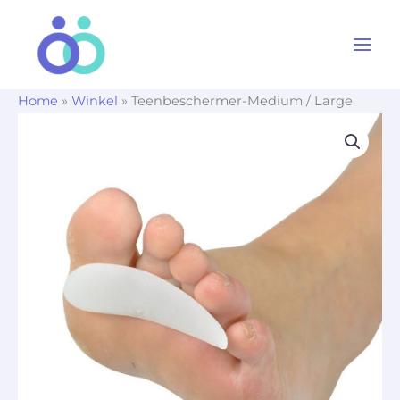
Ga
naar
de
inhoud
Home
»
Winkel
»
Teenbeschermer-Medium / Large