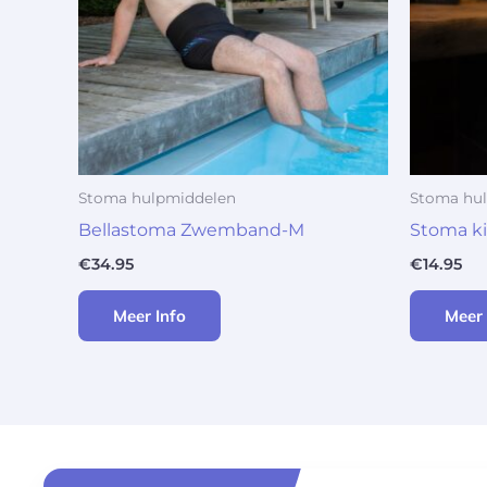
Stoma hulpmiddelen
Stoma hu
Bellastoma Zwemband-M
Stoma ki
€
34.95
€
14.95
Meer Info
Meer 