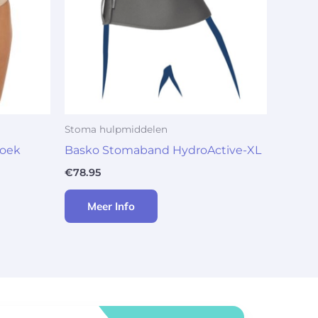
Stoma hulpmiddelen
roek
Basko Stomaband HydroActive-XL
€
78.95
Meer Info