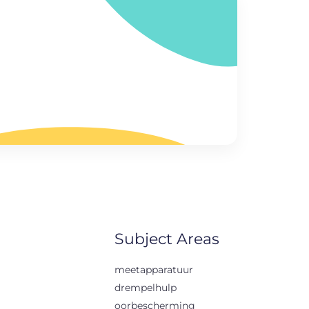
Subject Areas
meetapparatuur
drempelhulp
oorbescherming