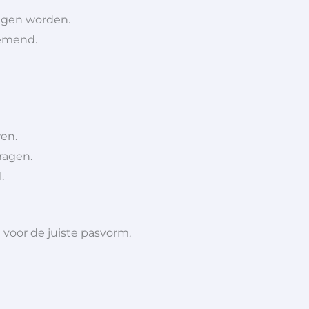
agen worden.
demend.
wen.
ragen.
.
voor de juiste pasvorm.