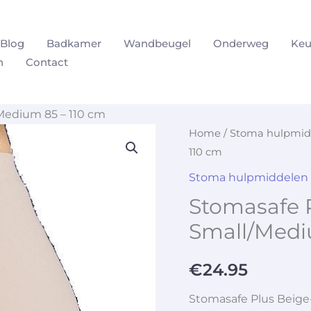
Blog
Badkamer
Wandbeugel
Onderweg
Keu
n
Contact
Medium 85 – 110 cm
Home
/
Stoma hulpmid
110 cm
Stoma hulpmiddelen
Stomasafe 
Small/Medi
€
24.95
Stomasafe Plus Beige