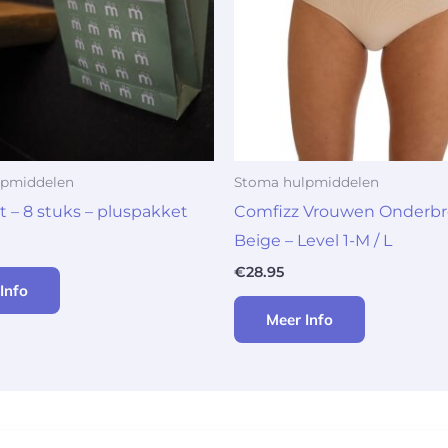
lpmiddelen
Stoma hulpmiddelen
t – 8 stuks – pluspakket
Comfizz Vrouwen Onderb
Beige – Level 1-M / L
€
28.95
Info
Meer Info