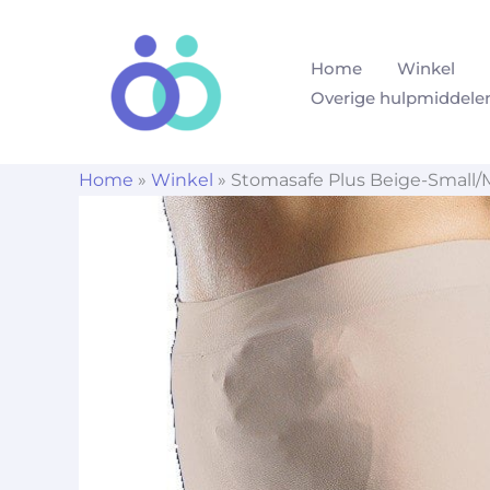
Ga
naar
Home
Winkel
de
Overige hulpmiddele
inhoud
Home
»
Winkel
»
Stomasafe Plus Beige-Small/