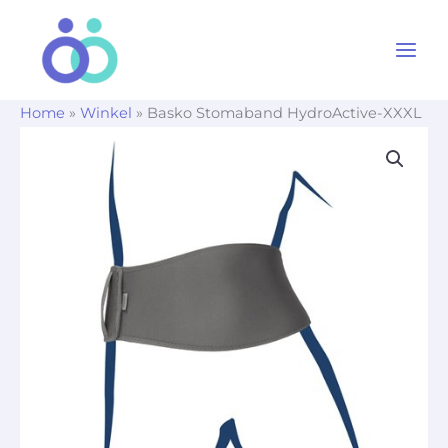
Ga
naar
de
inhoud
Home
»
Winkel
»
Basko Stomaband HydroActive-XXXL