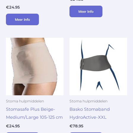
€
24.95
Meer Info
Meer Info
Stoma hulpmiddelen
Stoma hulpmiddelen
Stomasafe Plus Beige-
Basko Stomaband
Medium/Large 105-125 cm
HydroActive-XXL
€
24.95
€
78.95