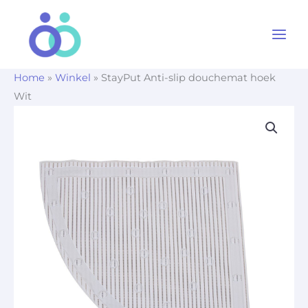
Ga
naar
de
inhoud
Home
»
Winkel
»
StayPut Anti-slip douchemat hoek
Wit