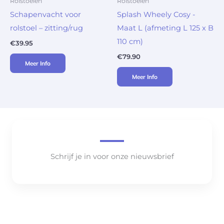
Rolstoelen
Rolstoelen
Schapenvacht voor
Splash Wheely Cosy -
rolstoel – zitting/rug
Maat L (afmeting L 125 x B
110 cm)
€
39.95
€
79.90
Meer Info
Meer Info
Schrijf je in voor onze nieuwsbrief