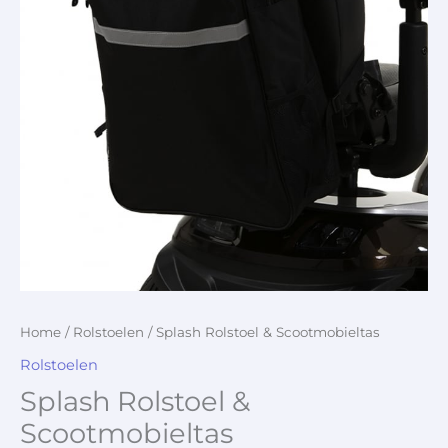
Home
/
Rolstoelen
/ Splash Rolstoel & Scootmobieltas
Rolstoelen
Splash Rolstoel &
Scootmobieltas