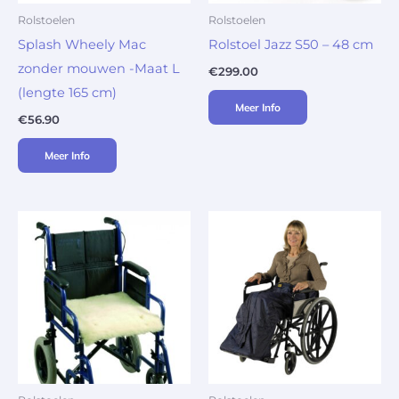
Rolstoelen
Rolstoelen
Splash Wheely Mac
Rolstoel Jazz S50 – 48 cm
zonder mouwen -Maat L
€
299.00
(lengte 165 cm)
Meer Info
€
56.90
Meer Info