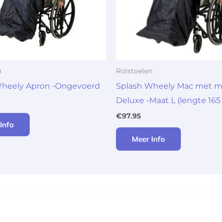
n
Rolstoelen
Wheely Apron -Ongevoerd
Splash Wheely Mac met 
Deluxe -Maat L (lengte 165
€
97.95
Info
Meer Info