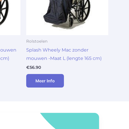
Rolstoelen
mouwen
Splash Wheely Mac zonder
 cm)
mouwen -Maat L (lengte 165 cm)
€
56.90
Meer Info