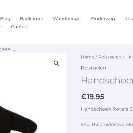
Blog
Badkamer
Wandbeugel
Onderweg
Keu
n
Contact
door-L
Home
/
Rolstoelen
/ Ha
Rolstoelen
Handschoen
€
19.95
Handschoen Revara Sp
SKU:
Hulpmiddelwereld