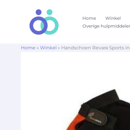
Ga
naar
Home
Winkel
de
Overige hulpmiddele
inhoud
Home
»
Winkel
»
Handschoen Revara Sports in