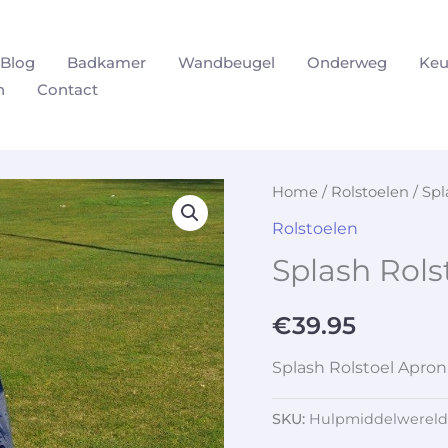
Blog
Badkamer
Wandbeugel
Onderweg
Keu
n
Contact
Home
/
Rolstoelen
/ Spl
Rolstoelen
Splash Rols
€
39.95
Splash Rolstoel Apron
SKU:
Hulpmiddelwereld