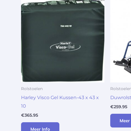
Rolstoelen
Rolstoele
Harley Visco Gel Kussen-43 x 43 x
Duwrolst
10
€
259.95
€
365.95
Meer 
Meer Info