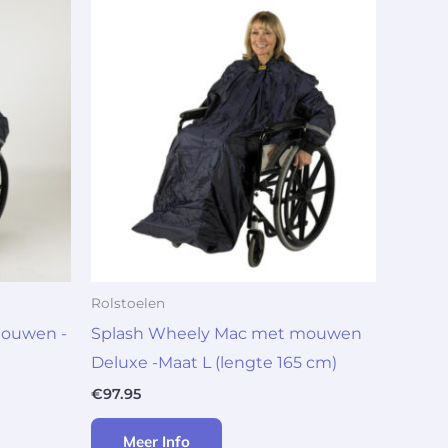
Rolstoelen
mouwen -
Splash Wheely Mac met mouwen
Deluxe -Maat L (lengte 165 cm)
€
97.95
Meer Info