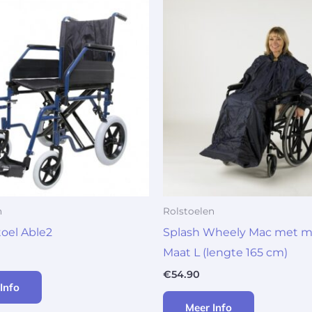
n
Rolstoelen
oel Able2
Splash Wheely Mac met 
Maat L (lengte 165 cm)
€
54.90
Info
Meer Info