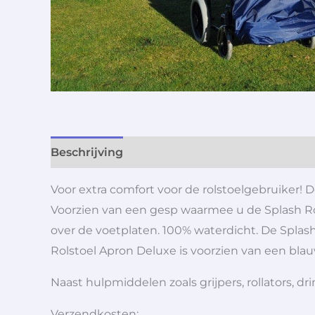
Beschrijving
Aanvullende informatie
Voor extra comfort voor de rolstoelgebruiker!
Voorzien van een gesp waarmee u de Splash Rols
over de voetplaten. 100% waterdicht. De Splash
Rolstoel Apron Deluxe is voorzien van een bla
Naast hulpmiddelen zoals grijpers, rollators,
Verzendkosten: