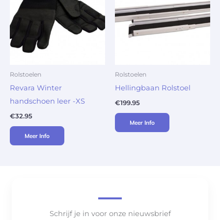
Rolstoelen
Rolstoelen
Revara Winter
Hellingbaan Rolstoel
handschoen leer -XS
€
199.95
€
32.95
Meer Info
Meer Info
Schrijf je in voor onze nieuwsbrief