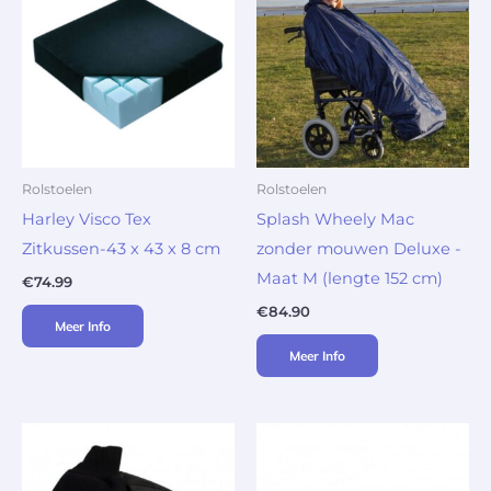
Rolstoelen
Rolstoelen
Harley Visco Tex
Splash Wheely Mac
Zitkussen-43 x 43 x 8 cm
zonder mouwen Deluxe -
Maat M (lengte 152 cm)
€
74.99
€
84.90
Meer Info
Meer Info