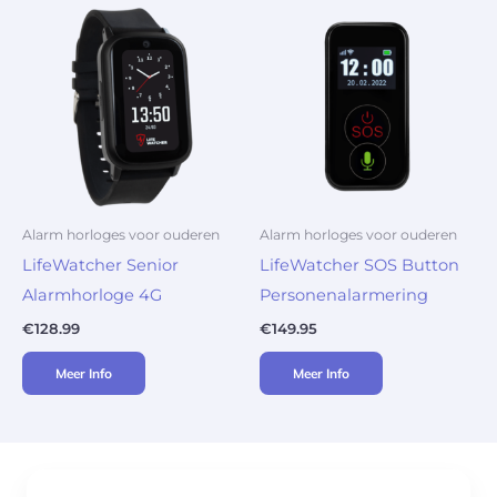
Alarm horloges voor ouderen
Alarm horloges voor ouderen
LifeWatcher Senior
LifeWatcher SOS Button
Alarmhorloge 4G
Personenalarmering
€
128.99
€
149.95
Meer Info
Meer Info