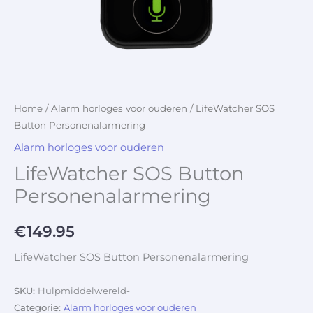
Home
/
Alarm horloges voor ouderen
/ LifeWatcher SOS
Button Personenalarmering
Alarm horloges voor ouderen
LifeWatcher SOS Button
Personenalarmering
€
149.95
LifeWatcher SOS Button Personenalarmering
SKU:
Hulpmiddelwereld-
Categorie:
Alarm horloges voor ouderen