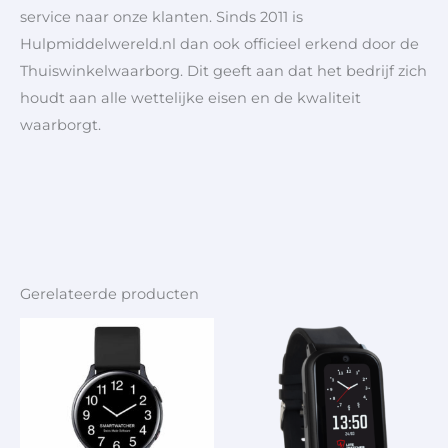
service naar onze klanten. Sinds 2011 is
Hulpmiddelwereld.nl dan ook officieel erkend door de
Thuiswinkelwaarborg. Dit geeft aan dat het bedrijf zich
houdt aan alle wettelijke eisen en de kwaliteit
waarborgt.
Gerelateerde producten