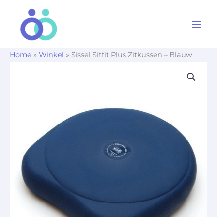
Ga
naar
de
inhoud
Home
»
Winkel
»
Sissel Sitfit Plus Zitkussen – Blauw