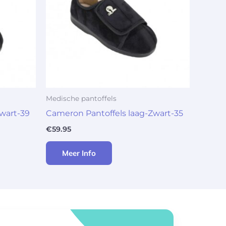
Medische pantoffels
wart-39
Cameron Pantoffels laag-Zwart-35
€
59.95
Meer Info