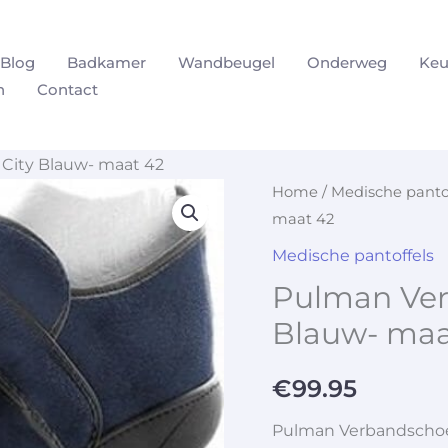
Blog
Badkamer
Wandbeugel
Onderweg
Keu
n
Contact
ity Blauw- maat 42
Home
/
Medische panto
maat 42
Medische pantoffels
Pulman Ver
Blauw- maa
€
99.95
Pulman Verbandschoe