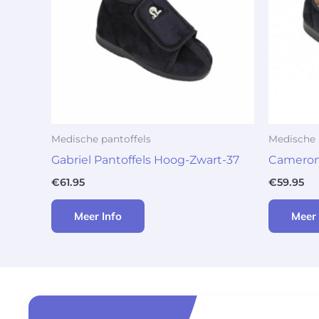
Medische pantoffels
Medische 
Gabriel Pantoffels Hoog-Zwart-37
Cameron 
€
61.95
€
59.95
Meer Info
Meer 