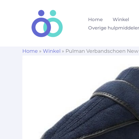
Ga
naar
Home
Winkel
de
Overige hulpmiddele
inhoud
Home
»
Winkel
»
Pulman Verbandschoen New C