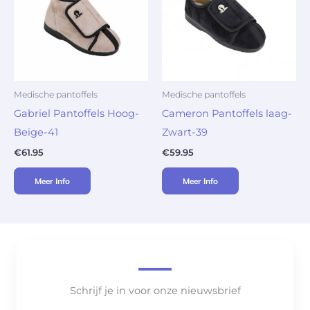
Medische pantoffels
Medische pantoffels
Gabriel Pantoffels Hoog-
Cameron Pantoffels laag-
Beige-41
Zwart-39
€
61.95
€
59.95
Meer Info
Meer Info
Schrijf je in voor onze nieuwsbrief