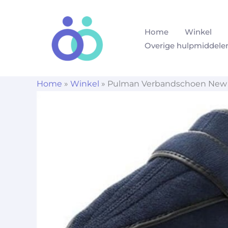
Ga
naar
Home
Winkel
de
Overige hulpmiddele
inhoud
Home
»
Winkel
»
Pulman Verbandschoen New C