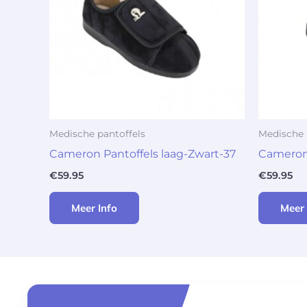
Medische pantoffels
Medische 
Cameron Pantoffels laag-Zwart-37
Cameron 
€
59.95
€
59.95
Meer Info
Meer 