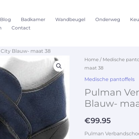
Blog
Badkamer
Wandbeugel
Onderweg
Keu
n
Contact
ity Blauw- maat 38
Home
/
Medische panto
maat 38
Medische pantoffels
Pulman Ver
Blauw- maa
€
99.95
Pulman Verbandschoe