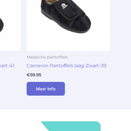
Medische pantoffels
art-41
Cameron Pantoffels laag-Zwart-39
€
59.95
Meer Info