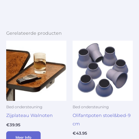
Gerelateerde producten
Bed ondersteuning
Bed ondersteuning
Zijplateau Walnoten
Olifantpoten stoel&bed-9
cm
€
39.95
€
43.95
Meer Info