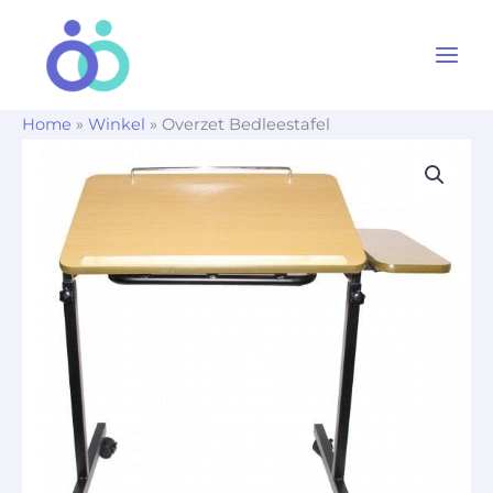
Ga
naar
de
inhoud
Home
»
Winkel
»
Overzet Bedleestafel