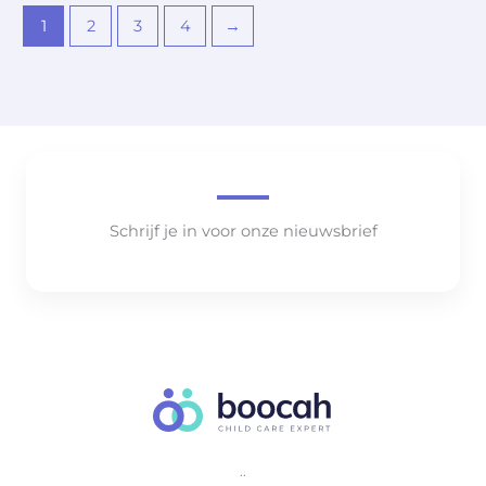
1
2
3
4
→
Schrijf je in voor onze nieuwsbrief
..