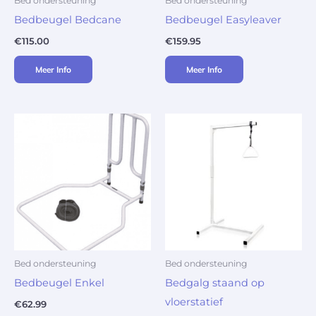
Bed ondersteuning
Bed ondersteuning
Bedbeugel Bedcane
Bedbeugel Easyleaver
€
115.00
€
159.95
Meer Info
Meer Info
Bed ondersteuning
Bed ondersteuning
Bedbeugel Enkel
Bedgalg staand op
vloerstatief
€
62.99