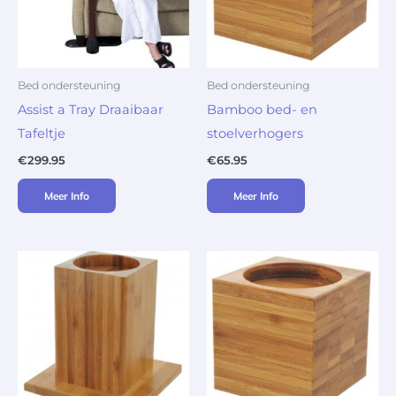
Bed ondersteuning
Bed ondersteuning
Assist a Tray Draaibaar
Bamboo bed- en
Tafeltje
stoelverhogers
€
299.95
€
65.95
Meer Info
Meer Info