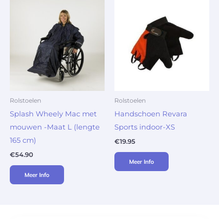
Rolstoelen
Rolstoelen
Splash Wheely Mac met
Handschoen Revara
mouwen -Maat L (lengte
Sports indoor-XS
165 cm)
€
19.95
€
54.90
Meer Info
Meer Info