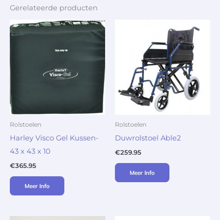
Gerelateerde producten
Rolstoelen
Rolstoelen
Harley Visco Gel Kussen-
Duwrolstoel Able2
43 x 43 x 10
€
259.95
€
365.95
Meer Info
Meer Info