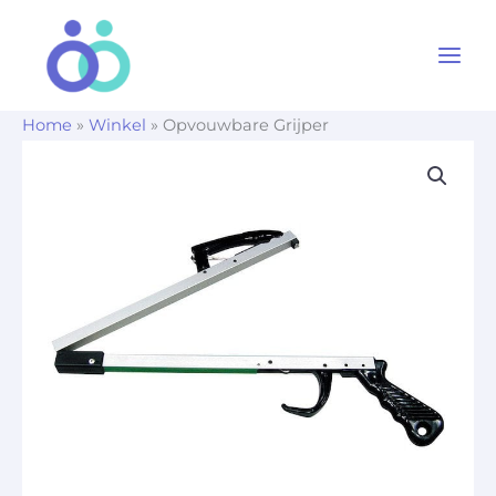
Ga
naar
de
inhoud
Home
»
Winkel
»
Opvouwbare Grijper