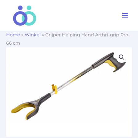
Ga
naar
de
inhoud
Home
»
Winkel
»
Grijper Helping Hand Arthri-grip Pro-
66 cm