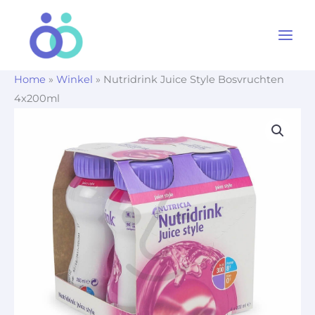
Ga
naar
de
inhoud
Home
»
Winkel
»
Nutridrink Juice Style Bosvruchten
4x200ml