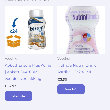
Gerelateerde producten
Voeding
Voeding
Abbott Ensure Plus Koffie
Nutricia NutriniDrink
| Abbott 24X200ML
Aardbei – 1×200 ML
voordeelverpakking
€
3.30
€
57.97
Meer Info
Meer Info