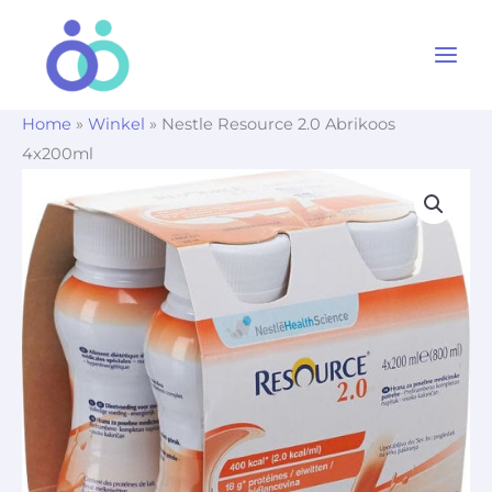
Ga
naar
de
inhoud
Home
»
Winkel
»
Nestle Resource 2.0 Abrikoos
4x200ml