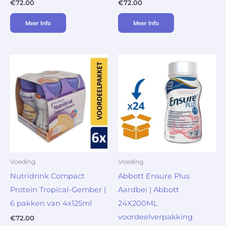
€
72.00
€
72.00
Meer Info
Meer Info
Voeding
Voeding
Nutridrink Compact
Abbott Ensure Plus
Protein Tropical-Gember |
Aardbei | Abbott
6 pakken van 4x125ml
24X200ML
voordeelverpakking
€
72.00