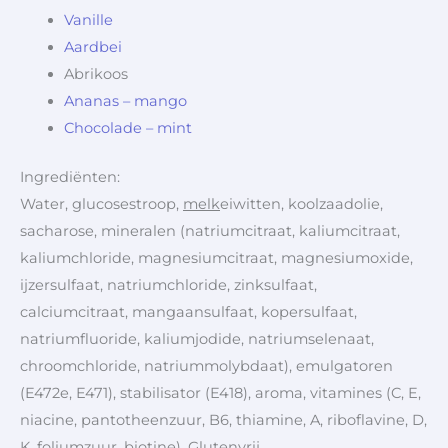
Vanille
Aardbei
Abrikoos
Ananas – mango
Chocolade – mint
Ingrediënten:
Water, glucosestroop,
melk
eiwitten, koolzaadolie,
sacharose, mineralen (natriumcitraat, kaliumcitraat,
kaliumchloride, magnesiumcitraat, magnesiumoxide,
ijzersulfaat, natriumchloride, zinksulfaat,
calciumcitraat, mangaansulfaat, kopersulfaat,
natriumfluoride, kaliumjodide, natriumselenaat,
chroomchloride, natriummolybdaat), emulgatoren
(E472e, E471), stabilisator (E418), aroma, vitamines (C, E,
niacine, pantotheenzuur, B6, thiamine, A, riboflavine, D,
K, foliumzuur, biotine). Glutenvrij.