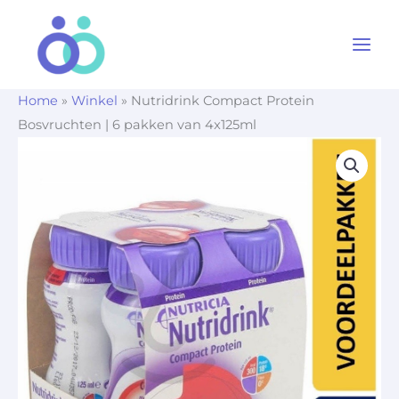
Ga
naar
de
inhoud
Home
»
Winkel
»
Nutridrink Compact Protein
Bosvruchten | 6 pakken van 4x125ml