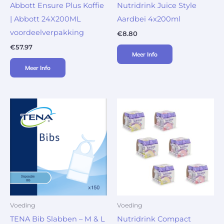
Abbott Ensure Plus Koffie
Nutridrink Juice Style
| Abbott 24X200ML
Aardbei 4x200ml
voordeelverpakking
€
8.80
€
57.97
Meer Info
Meer Info
Voeding
Voeding
TENA Bib Slabben – M & L
Nutridrink Compact