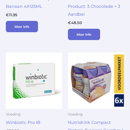
Banaan 4X125ML
Product: 3 Chocolade + 3
Aardbei
€
11.95
€
48.50
Meer Info
Meer Info
Voeding
Voeding
Winbiotic Pro IB
Nutridrink Compact