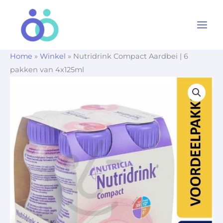
Ga
naar
de
inhoud
Home
»
Winkel
»
Nutridrink Compact Aardbei | 6
pakken van 4x125ml