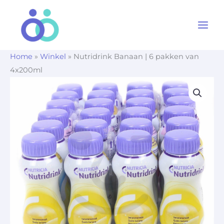
Ga
naar
de
inhoud
Home
»
Winkel
»
Nutridrink Banaan | 6 pakken van
4x200ml