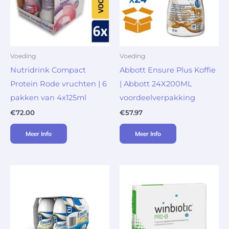
Voeding
Voeding
Nutridrink Compact
Abbott Ensure Plus Koffie
Protein Rode vruchten | 6
| Abbott 24X200ML
pakken van 4x125ml
voordeelverpakking
€
72.00
€
57.97
Meer Info
Meer Info