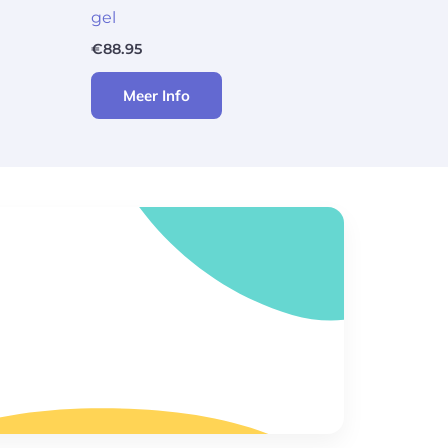
gel
€
88.95
Meer Info