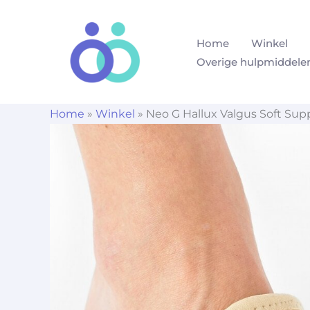
Ga
naar
Home
Winkel
de
Overige hulpmiddele
inhoud
Home
»
Winkel
»
Neo G Hallux Valgus Soft Sup