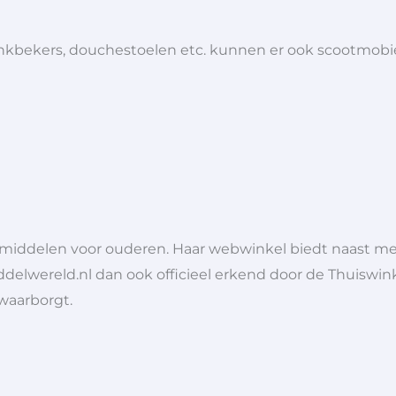
 drinkbekers, douchestoelen etc. kunnen er ook scootmob
lpmiddelen voor ouderen. Haar webwinkel biedt naast 
ddelwereld.nl dan ook officieel erkend door de Thuiswink
 waarborgt.