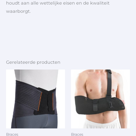
houdt aan alle wettelijke eisen en de kwaliteit
waarborgt.
Gerelateerde producten
Braces
Braces