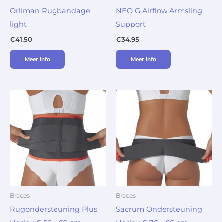
Orliman Rugbandage
NEO G Airflow Armsling
light
Support
€
41.50
€
34.95
Meer Info
Meer Info
Braces
Braces
Rugondersteuning Plus
Sacrum Ondersteuning