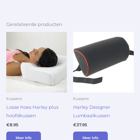
Gerelateerde producten
Kussens
Kussens
Losse hoes Harley plus
Harley Designer
hoofdkussen
Lumbaalkussen
€
8.95
€
37.95
Meer Info
Meer Info