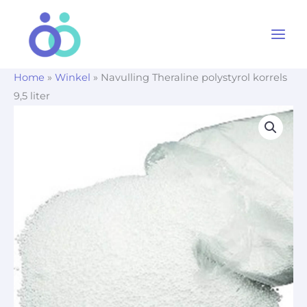
Ga
naar
de
inhoud
Home
»
Winkel
»
Navulling Theraline polystyrol korrels
9,5 liter