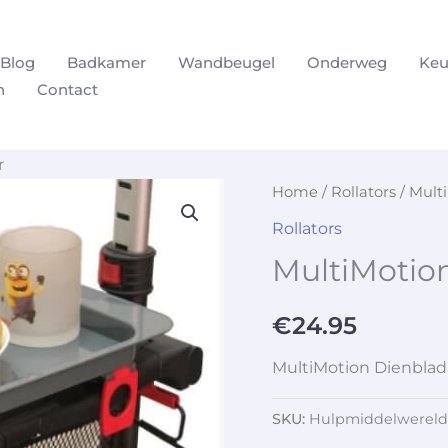
Blog
Badkamer
Wandbeugel
Onderweg
Keu
n
Contact
r
Home
/
Rollators
/ Mult
Rollators
MultiMotion
€
24.95
MultiMotion Dienblad 
SKU:
Hulpmiddelwereld