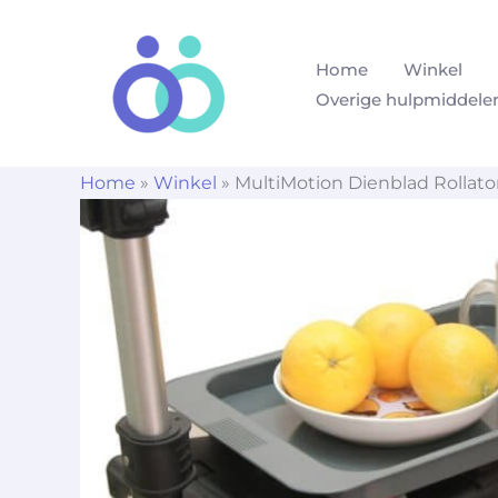
Ga
naar
Home
Winkel
de
Overige hulpmiddele
inhoud
Home
»
Winkel
»
MultiMotion Dienblad Rollato