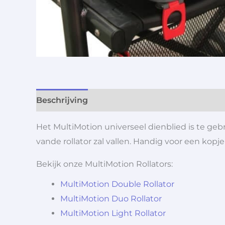
Beschrijving
Aanvullende informatie
Het MultiMotion universeel dienblied is te gebr
vande rollator zal vallen. Handig voor een kopje
Bekijk onze MultiMotion Rollators:
MultiMotion Double Rollator
MultiMotion Duo Rollator
MultiMotion Light Rollator