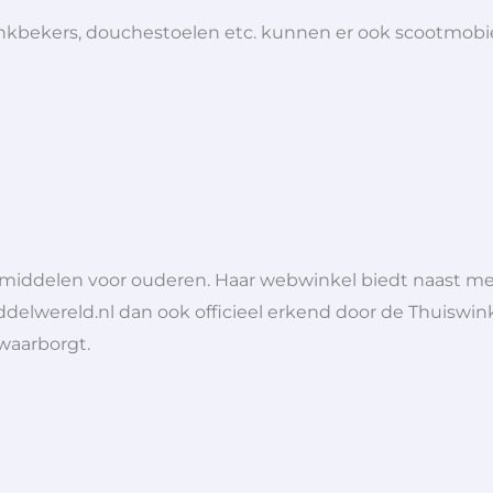
 drinkbekers, douchestoelen etc. kunnen er ook scootmob
lpmiddelen voor ouderen. Haar webwinkel biedt naast 
ddelwereld.nl dan ook officieel erkend door de Thuiswink
 waarborgt.