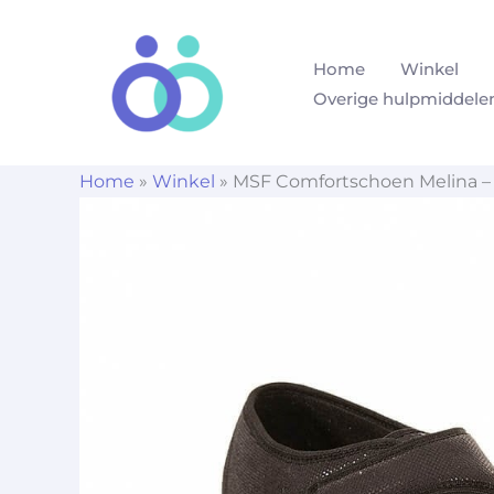
Ga
naar
Home
Winkel
de
Overige hulpmiddele
inhoud
Home
»
Winkel
»
MSF Comfortschoen Melina – 