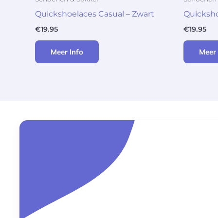
Quickshoelaces Casual – Zwart
Quicksho
€
19.95
€
19.95
Meer Info
Meer 