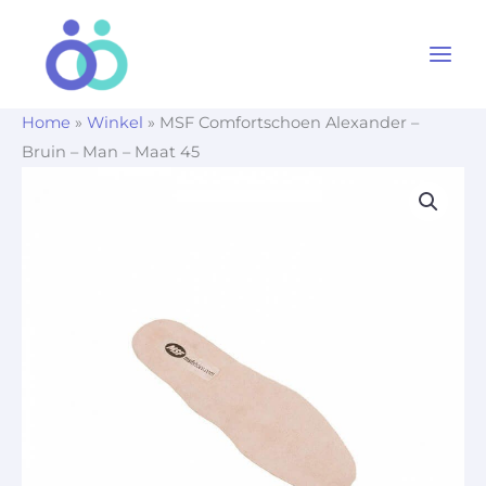
Ga
naar
de
inhoud
Home
»
Winkel
»
MSF Comfortschoen Alexander –
Bruin – Man – Maat 45