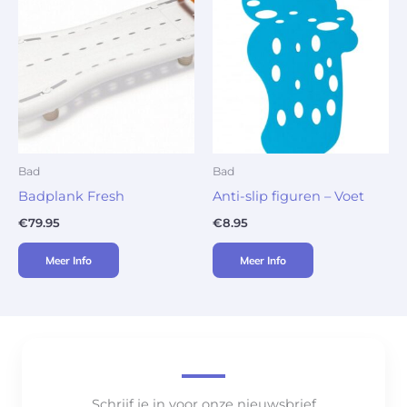
Bad
Bad
Badplank Fresh
Anti-slip figuren – Voet
€
79.95
€
8.95
Meer Info
Meer Info
Schrijf je in voor onze nieuwsbrief