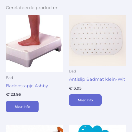
Gerelateerde producten
Bad
Bad
Antislip Badmat klein-Wit
Badopstapje Ashby
€
13.95
€
123.95
Meer Info
Meer Info