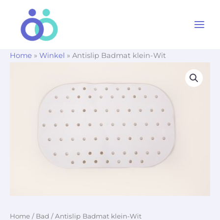
Ga
naar
de
inhoud
Home
»
Winkel
»
Antislip Badmat klein-Wit
Home
/
Bad
/ Antislip Badmat klein-Wit