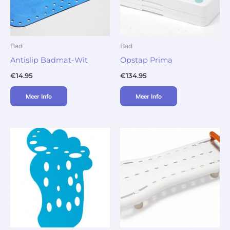
Bad
Bad
Antislip Badmat-Wit
Opstap Prima
€
14.95
€
134.95
Meer Info
Meer Info