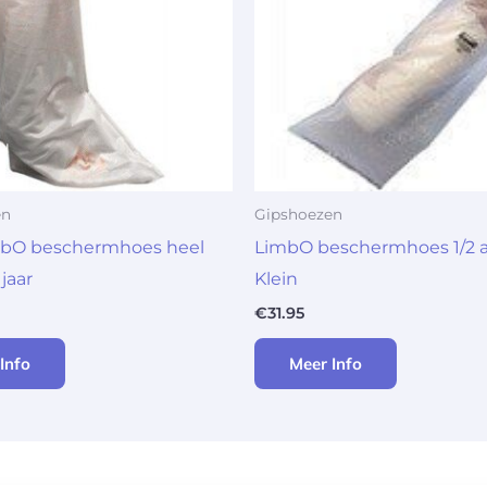
en
Gipshoezen
mbO beschermhoes heel
LimbO beschermhoes 1/2 
jaar
Klein
€
31.95
Info
Meer Info