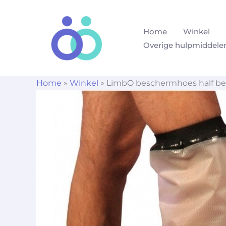
Ga
naar
Home
Winkel
de
Overige hulpmiddele
inhoud
Home
»
Winkel
»
LimbO beschermhoes half be