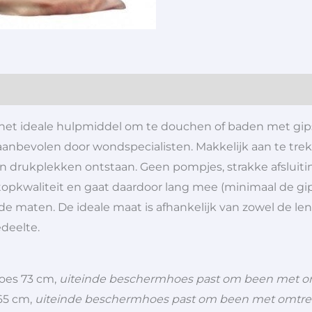
s het ideale hulpmiddel om te douchen of baden met gip
anbevolen door wondspecialisten. Makkelijk aan te tre
en drukplekken ontstaan. Geen pompjes, strakke afsluit
pkwaliteit en gaat daardoor lang mee (minimaal de gip
lende maten. De ideale maat is afhankelijk van zowel de 
deelte.
hoes 73 cm,
uiteinde beschermhoes past om been met o
 65 cm,
uiteinde beschermhoes past om been met omtre