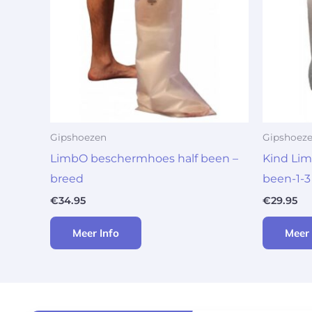
Gipshoezen
Gipshoez
LimbO beschermhoes half been –
Kind Li
breed
been-1-3 
€
34.95
€
29.95
Meer Info
Meer 