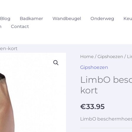
Blog
Badkamer
Wandbeugel
Onderweg
Keu
n
Contact
en-kort
Home
/
Gipshoezen
/ L
Gipshoezen
LimbO besc
kort
€
33.95
LimbO beschermhoes 