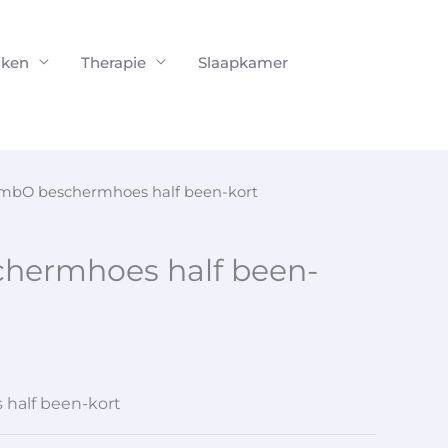
ken
Therapie
Slaapkamer
imbO beschermhoes half been-kort
hermhoes half been-
half been-kort