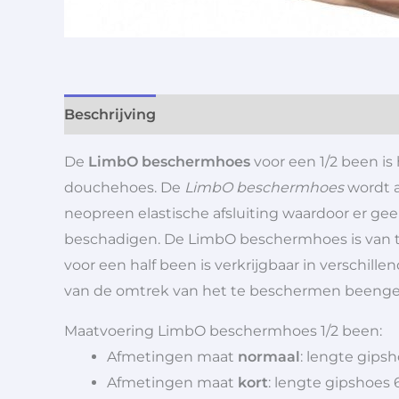
Beschrijving
Aanvullende informatie
De
LimbO beschermhoes
voor een 1/2 been i
douchehoes. De
LimbO beschermhoes
wordt a
neopreen elastische afsluiting waardoor er ge
beschadigen. De LimbO beschermhoes is van to
voor een half been is verkrijgbaar in verschil
van de omtrek van het te beschermen beenge
Maatvoering LimbO beschermhoes 1/2 been:
Afmetingen maat
normaal
: lengte gips
Afmetingen maat
kort
: lengte gipshoes