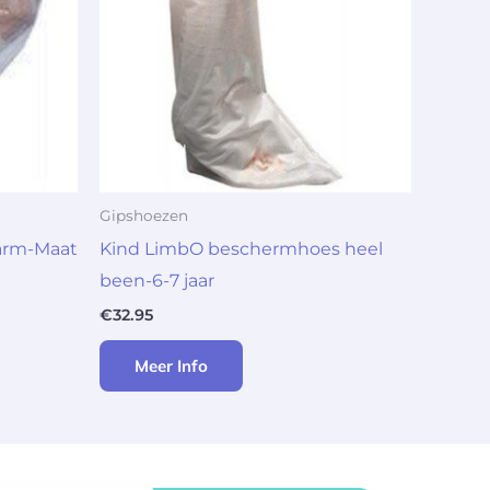
Gipshoezen
arm-Maat
Kind LimbO beschermhoes heel
been-6-7 jaar
€
32.95
Meer Info