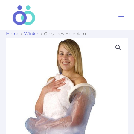
Ga
naar
de
inhoud
Home
»
Winkel
»
Gipshoes Hele Arm