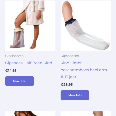
Gipshoezen
Gipshoezen
Gipshoes Half Been Kind
Kind LimbO
beschermhoes heel arm-
€
14.95
11-13 jaar
Meer Info
€
28.95
Meer Info