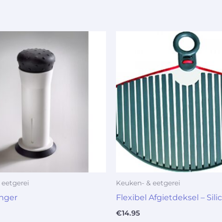
 eetgerei
Keuken- & eetgerei
nger
Flexibel Afgietdeksel – Sil
€
14.95