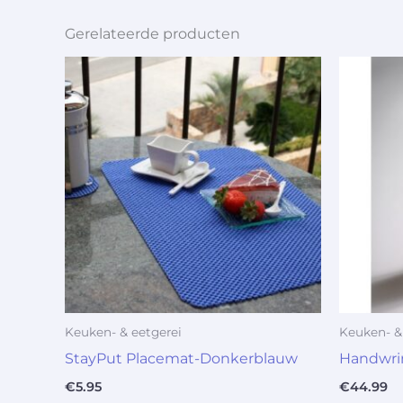
Gerelateerde producten
Keuken- & eetgerei
Keuken- &
StayPut Placemat-Donkerblauw
Handwri
€
5.95
€
44.99