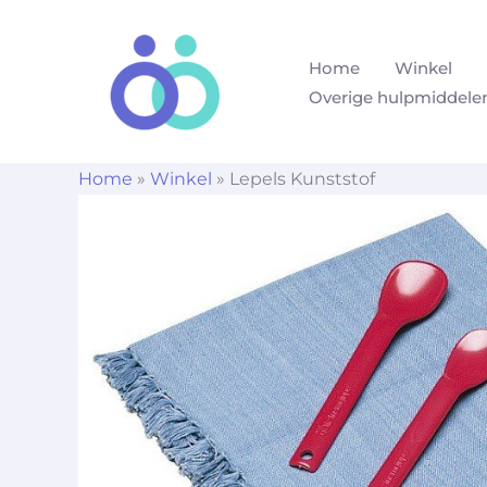
Ga
naar
Home
Winkel
de
Overige hulpmiddele
inhoud
Home
»
Winkel
»
Lepels Kunststof