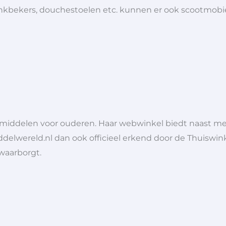
 drinkbekers, douchestoelen etc. kunnen er ook scootmob
lpmiddelen voor ouderen. Haar webwinkel biedt naast 
ddelwereld.nl dan ook officieel erkend door de Thuiswink
 waarborgt.