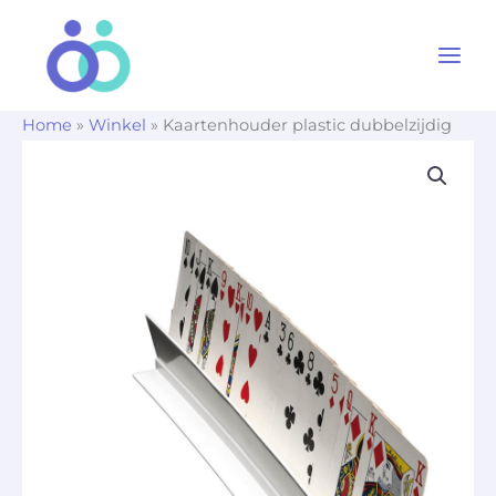
Ga
naar
de
inhoud
Home
»
Winkel
»
Kaartenhouder plastic dubbelzijdig