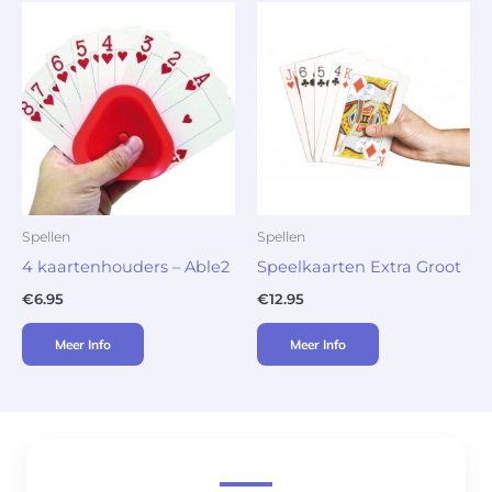
Spellen
Spellen
4 kaartenhouders – Able2
Speelkaarten Extra Groot
€
6.95
€
12.95
Meer Info
Meer Info